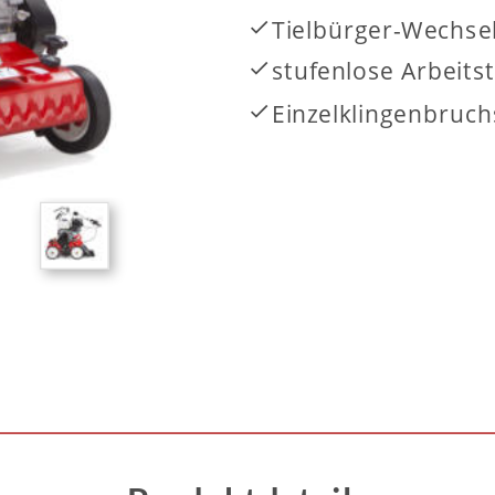
Tielbürger-Wechse

stufenlose Arbeitst

Einzelklingenbruc
