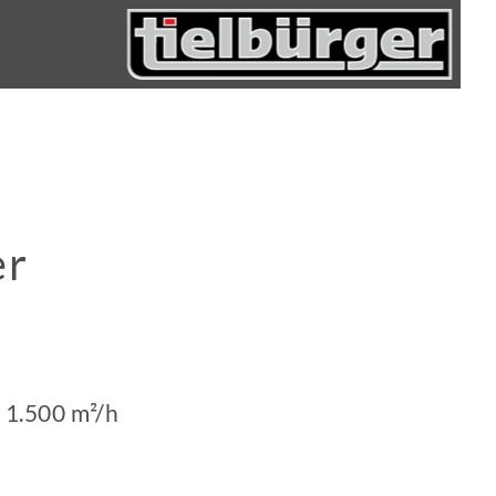
er
u 1.500 m²/h