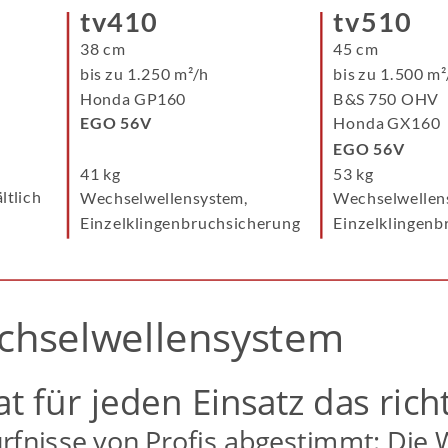
tv410
tv510
38 cm
45 cm
bis zu 1.250 m²/h
bis zu 1.500 m²
Honda GP160
B&S 750 OHV
EGO 56V
Honda GX160
EGO 56V
41 kg
53 kg
ltlich
Wechselwellensystem,
Wechselwellen
Einzelklingenbruchsicherung
Einzelklingenb
chselwellensystem
at für jeden Einsatz das ric
ürfnisse von Profis abgestimmt: Die