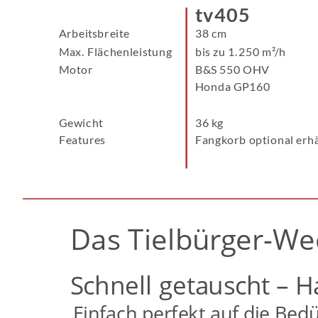
tv405
Arbeitsbreite
38 cm
Max. Flächenleistung
bis zu 1.250 m²/h
Motor
B&S 550 OHV
Honda GP160
Gewicht
36 kg
Features
Fangkorb optional erhä
Das Tielbürger-We
Schnell getauscht – H
Einfach perfekt auf die Bed