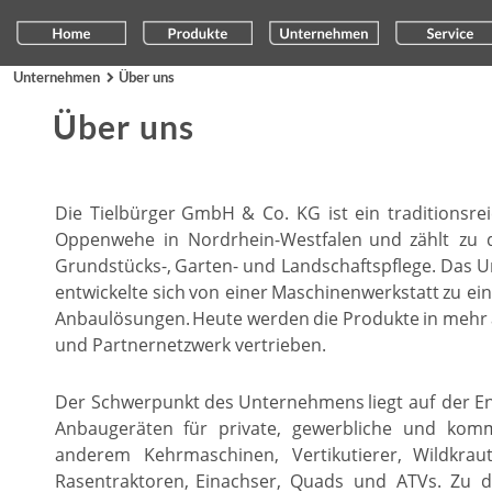
Unternehmen
Über uns

Über uns
Die
Tielbürger
GmbH
&
Co.
KG
ist
ein
traditionsre
Oppenwehe
in
Nordrhein-Westfalen
und
zählt
zu
Grundstücks-,
Garten-
und
Landschaftspflege.
Das
U
entwickelte
sich
von
einer
Maschinenwerkstatt
zu
ei
Anbaulösungen.
Heute
werden
die
Produkte
in
mehr
und Partnernetzwerk vertrieben.
Der
Schwerpunkt
des
Unternehmens
liegt
auf
der
E
Anbaugeräten
für
private,
gewerbliche
und
komm
anderem
Kehrmaschinen,
Vertikutierer,
Wildkrau
Rasentraktoren,
Einachser,
Quads
und
ATVs.
Zu
d