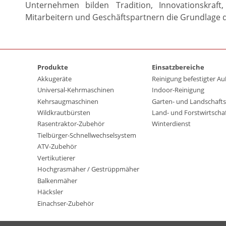
Unternehmen
bilden
Tradition,
Innovationskraft,
Mitarbeitern und Geschäftspartnern die Grundlage
Produkte
Einsatzbereiche
Akkugeräte
Reinigung befestigter A
Universal-Kehrmaschinen
Indoor-Reinigung
Kehrsaugmaschinen
Garten- und Landschafts
Wildkrautbürsten
Land- und Forstwirtscha
Rasentraktor-Zubehör
Winterdienst
Tielbürger-Schnellwechselsystem
ATV-Zubehör
Vertikutierer
Hochgrasmäher / Gestrüppmäher
Balkenmäher
Häcksler
Einachser-Zubehör