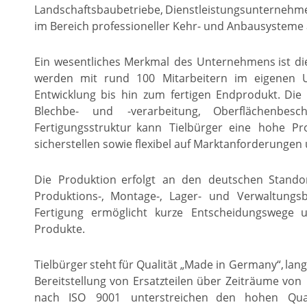
Landschaftsbaubetriebe,
Dienstleistungsunternehm
im Bereich professioneller Kehr- und Anbausysteme al
Ein
wesentliches
Merkmal
des
Unternehmens
ist
di
werden
mit
rund
100
Mitarbeitern
im
eigenen
Entwicklung
bis
hin
zum
fertigen
Endprodukt.
Die
Blechbe-
und
-verarbeitung,
Oberflächenbesch
Fertigungsstruktur
kann
Tielbürger
eine
hohe
Pr
sicherstellen sowie flexibel auf Marktanforderunge
Die
Produktion
erfolgt
an
den
deutschen
Stando
Produktions-,
Montage-,
Lager-
und
Verwaltungsb
Fertigung
ermöglicht
kurze
Entscheidungswege
Produkte.
Tielbürger
steht
für
Qualität
„Made
in
Germany“,
lang
Bereitstellung
von
Ersatzteilen
über
Zeiträume
von
nach
ISO
9001
unterstreichen
den
hohen
Qua