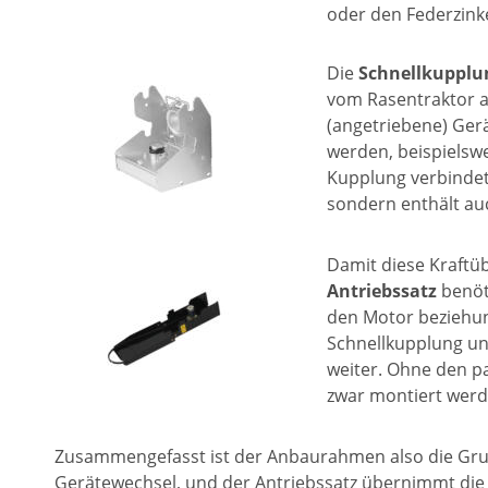
oder den Federzink
Die 
Schnellkupplu
vom Rasentraktor a
(angetriebene) Gerä
werden, beispielsw
Kupplung verbindet
sondern enthält auc
Damit diese Kraftüb
Antriebssatz
 benöt
den Motor beziehun
Schnellkupplung und
weiter. Ohne den p
zwar montiert werd
Zusammengefasst ist der Anbaurahmen also die Grun
Gerätewechsel, und der Antriebssatz übernimmt die 