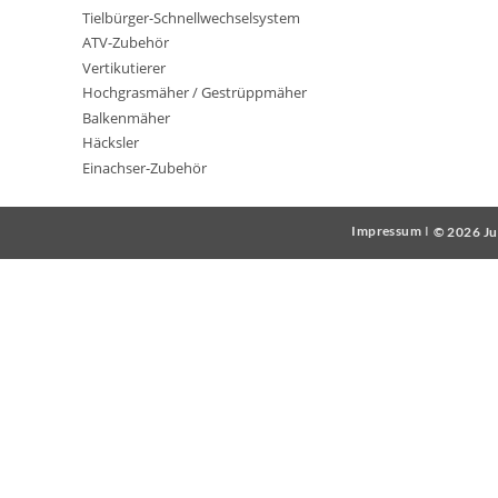
Tielbürger-Schnellwechselsystem
ATV-Zubehör
Vertikutierer
Hochgrasmäher / Gestrüppmäher
Balkenmäher
Häcksler
Einachser-Zubehör
Impressum
I
© 2026 Ju