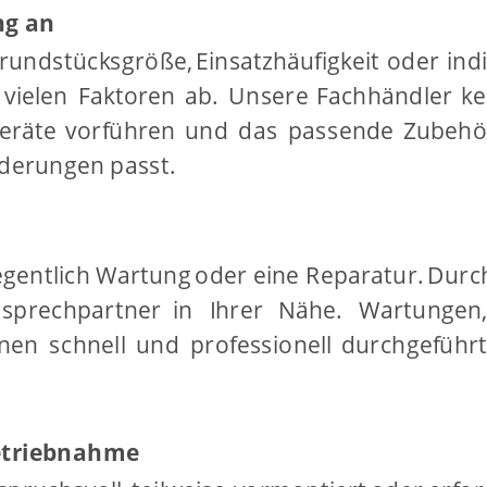
ng an
rundstücksgröße,
Einsatzhäufigkeit
oder
ind
vielen
Faktoren
ab.
Unsere
Fachhändler
k
eräte
vorführen
und
das
passende
Zubehö
rderungen passt.
egentlich
Wartung
oder
eine
Reparatur.
Durc
sprechpartner
in
Ihrer
Nähe.
Wartungen
nen
schnell
und
professionell
durchgeführ
etriebnahme