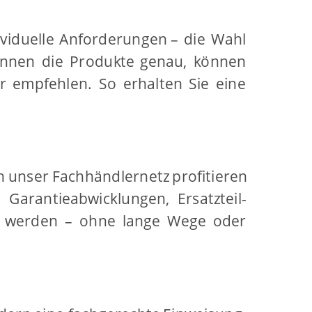
ividuelle
Anforderungen
–
die
Wahl 
ennen
die
Produkte
genau,
können 
r
empfehlen.
So
erhalten
Sie
eine 
h
unser
Fachhändlernetz
profitieren 
,
Garantieabwicklungen,
Ersatzteil-
t
werden
–
ohne
lange
Wege
oder 