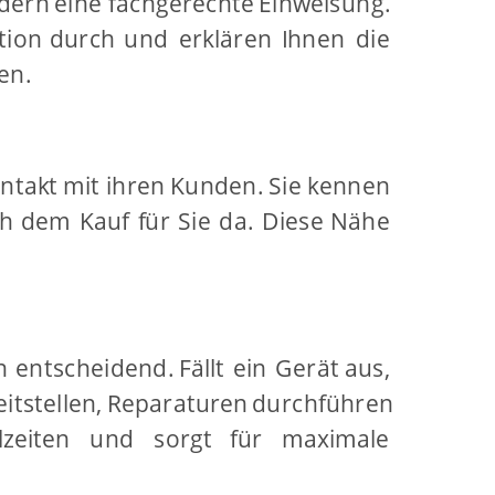
rdern
eine
fachgerechte
Einweisung. 
tion
durch
und
erklären
Ihnen
die 
en.
ntakt
mit
ihren
Kunden.
Sie
kennen 
h
dem
Kauf
für
Sie
da.
Diese
Nähe 
n
entscheidend.
Fällt
ein
Gerät
aus, 
itstellen,
Reparaturen
durchführen 
lzeiten
und
sorgt
für
maximale 