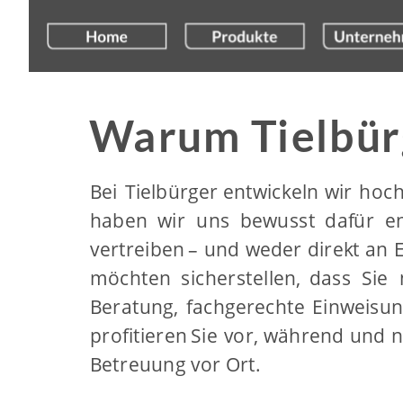
Warum Tielbürg
Bei
Tielbürger
entwickeln
wir
hoch
haben
wir
uns
bewusst
dafür
e
vertreiben
–
und
weder
direkt
an
möchten
sicherstellen,
dass
Sie
Beratung,
fachgerechte
Einweisu
profitieren
Sie
vor,
während
und
n
Betreuung vor Ort.