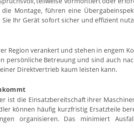
spruchsvoll,
teilweise
vormontiert
oder
erfo
die
Montage,
führen
eine
Übergabeinspek
ie Ihr Gerät sofort sicher und effizient nutz
rer
Region
verankert
und
stehen
in
engem
Ko
en
persönliche
Betreuung
und
sind
auch
nac
reiner Direktvertrieb kaum leisten kann.
 ankommt
er
ist
die
Einsatzbereitschaft
ihrer
Maschine
dler
können
häufig
kurzfristig
Ersatzteile
bere
ngen
organisieren.
Das
minimiert
Ausfal