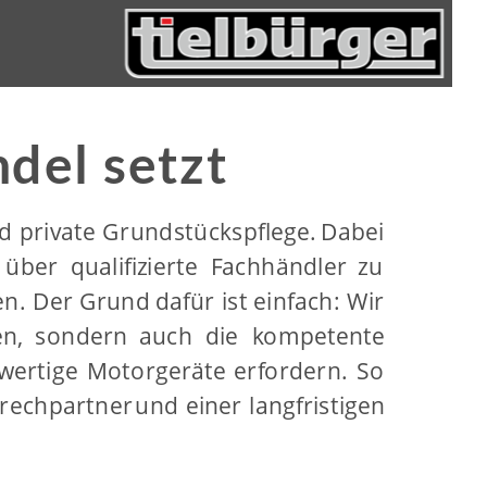
del setzt
d
private
Grundstückspflege.
Dabei 
über
qualifizierte
Fachhändler
zu 
en.
Der
Grund
dafür
ist
einfach:
Wir 
en,
sondern
auch
die
kompetente 
wertige
Motorgeräte
erfordern.
So 
rechpartner
und
einer
langfristigen 