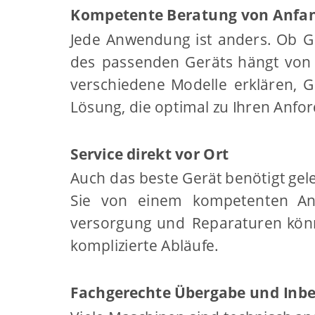
Kompetente Beratung von Anfa
Jede
Anwendung
ist
anders.
Ob
G
des
passenden
Geräts
hängt
von
verschiedene
Modelle
erklären,
G
Lösung, die optimal zu Ihren Anfo
Service direkt vor Ort
Auch
das
beste
Gerät
benötigt
gel
Sie
von
einem
kompetenten
An
versorgung
und
Reparaturen
kön
komplizierte Abläufe.
Fachgerechte Übergabe und Inb