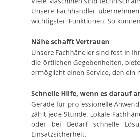
Viele
Maschinen
sind
technisch
an
Unsere
Fachhändler
übernehmen
wichtigsten Funktionen. So können S
Nähe schafft Vertrauen
Unsere
Fachhändler
sind
fest
in
ih
die
örtlichen
Gegebenheiten,
biet
ermöglicht einen Service, den ein 
Schnelle Hilfe, wenn es darauf
Gerade
für
professionelle
Anwend
zählt
jede
Stunde.
Lokale
Fachhän
oder
bei
Bedarf
schnelle
Lösu
Einsatzsicherheit.