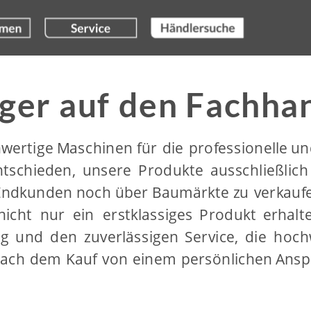
er auf den Fachhan
wertige
Maschinen
für
die
professionelle
un
ntschieden,
unsere
Produkte
ausschließlich
Endkunden
noch
über
Baumärkte
zu
verkauf
nicht
nur
ein
erstklassiges
Produkt
erhalt
ng
und
den
zuverlässigen
Service,
die
hoch
ach
dem
Kauf
von
einem
persönlichen
Ansp