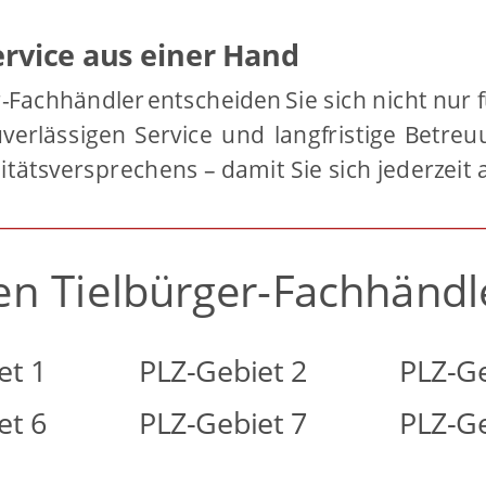
ervice aus einer Hand
r-Fachhändler
entscheiden
Sie
sich
nicht
nur
uverlässigen
Service
und
langfristige
Betreu
itätsversprechens – damit Sie sich jederzeit
nen Tielbürger-Fachhändl
et 1
PLZ-Gebiet 2
PLZ-Ge
et 6
PLZ-Gebiet 7
PLZ-Ge