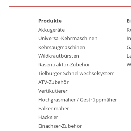
Produkte
E
Akkugeräte
R
Universal-Kehrmaschinen
I
Kehrsaugmaschinen
G
Wildkrautbürsten
L
Rasentraktor-Zubehör
W
Tielbürger-Schnellwechselsystem
ATV-Zubehör
Vertikutierer
Hochgrasmäher / Gestrüppmäher
Balkenmäher
Häcksler
Einachser-Zubehör